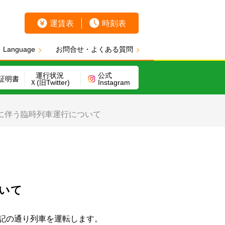
運賃表
時刻表
Language
お問合せ・よくある質問
運行状況
公式
証明書
Ｘ(旧Twitter)
Instagram
に伴う臨時列車運行について
いて
記の通り列車を運転します。