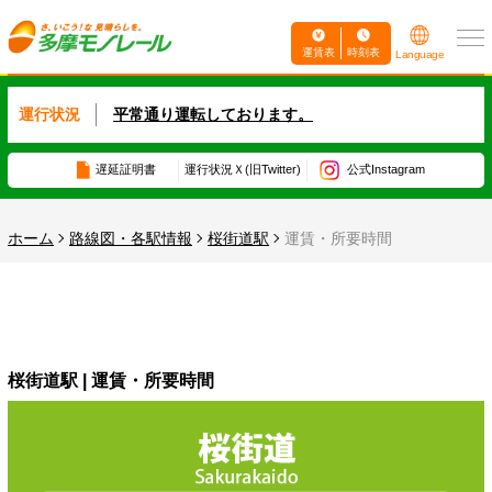
運賃表
時刻表
Language
運行状況
平常通り運転しております。
遅延証明書
運行状況
Ｘ(旧Twitter)
公式Instagram
ホーム
路線図・各駅情報
桜街道駅
運賃・所要時間
桜街道駅 | 運賃・所要時間