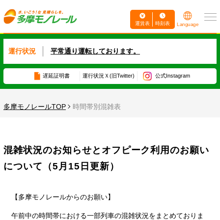
運賃表
時刻表
Language
運行状況
平常通り運転しております。
遅延証明書
運行状況
Ｘ(旧Twitter)
公式Instagram
多摩モノレールTOP
時間帯別混雑表
混雑状況のお知らせとオフピーク利用のお願い
について（5月15日更新）
【多摩モノレールからのお願い】
午前中の時間帯における一部列車の混雑状況をまとめておりま