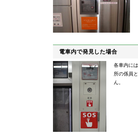
電車内で発見した場合
各車内に
所の係員
ん。