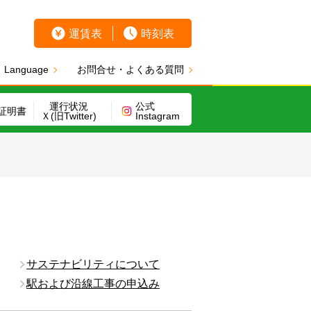
運賃表
時刻表
Language
お問合せ・よくある質問
運行状況
公式
証明書
Ｘ(旧Twitter)
Instagram
サステナビリティについて
駅および沿線工事の申込み